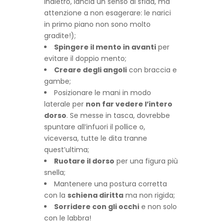
indietro, lancia un senso di sfida, ma
attenzione a non esagerare: le narici
in primo piano non sono molto
gradite!);
Spingere il mento in avanti
per
evitare il doppio mento;
Creare degli angoli
con braccia e
gambe;
Posizionare le mani in modo
laterale per
non far vedere l’intero
dorso
. Se messe in tasca, dovrebbe
spuntare all’infuori il pollice o,
viceversa, tutte le dita tranne
quest’ultima;
Ruotare il dorso
per una figura più
snella;
Mantenere una postura corretta
con la
schiena diritta
ma non rigida;
Sorridere con gli occhi
e non solo
con le labbra!