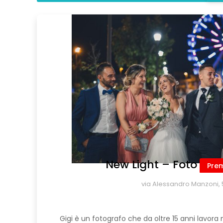
New Light – Foto
Pre
via Alessandro Manzoni, 
Gigi è un fotografo che da oltre 15 anni lavora