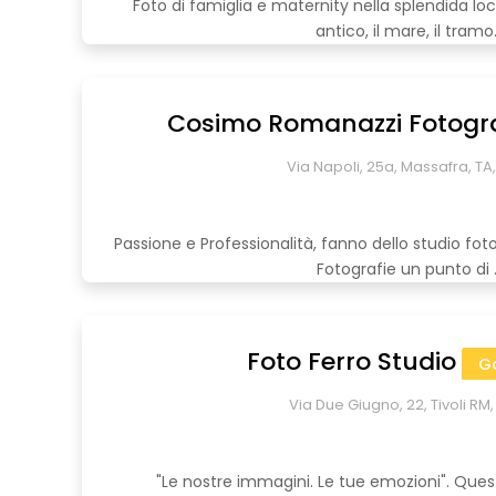
Foto di famiglia e maternity nella splendida loc
antico, il mare, il tramo.
Cosimo Romanazzi Fotogra
Via Napoli, 25a, Massafra, TA, 
Passione e Professionalità, fanno dello studio f
Fotografie un punto di ..
Foto Ferro Studio
G
Via Due Giugno, 22, Tivoli RM, 
"Le nostre immagini. Le tue emozioni". Que