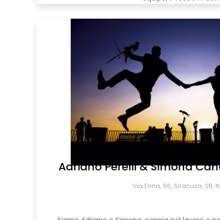
Adriano Perelli & Simona Canc
Via Enna, 66, Siracusa, SR, It