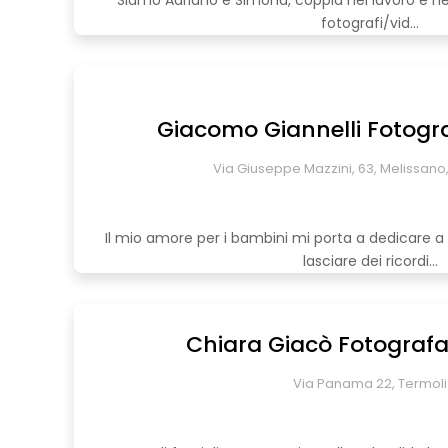
Siamo Adriano e Simona, coppia nel lavoro e nel
fotografi/vid...
Giacomo Giannelli Fotogr
Via Giuseppe Mazzini, 63, Melissano, 
Il mio amore per i bambini mi porta a dedicare a lo
lasciare dei ricordi...
Chiara Giacò Fotograf
Via Panama 22, Termoli