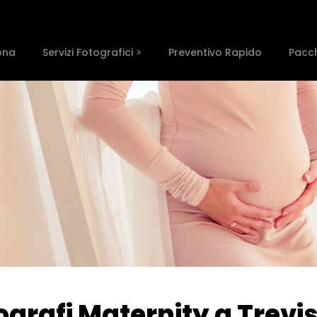
ona
Servizi Fotografici >
Preventivo Rapido
Pacch
tografi Maternity a Trevi