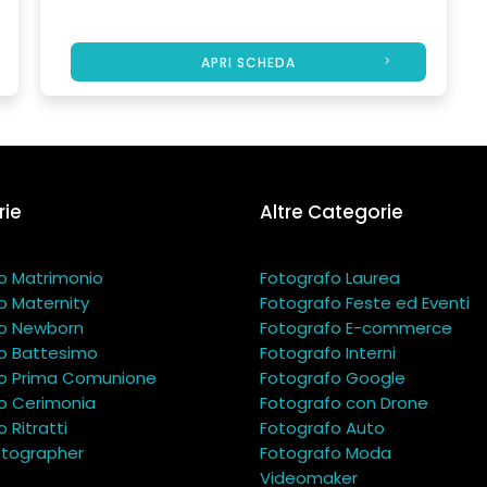
APRI SCHEDA
ie
Altre Categorie
o Matrimonio
Fotografo Laurea
o Maternity
Fotografo Feste ed Eventi
o Newborn
Fotografo E-commerce
o Battesimo
Fotografo Interni
o Prima Comunione
Fotografo Google
o Cerimonia
Fotografo con Drone
 Ritratti
Fotografo Auto
tographer
Fotografo Moda
Videomaker