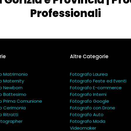
Professionali
ie
Altre Categorie
o Matrimonio
Fotografo Laurea
o Maternity
Fotografo Feste ed Eventi
o Newborn
Fotografo E-commerce
o Battesimo
Fotografo Interni
o Prima Comunione
Fotografo Google
o Cerimonia
Fotografo con Drone
 Ritratti
Fotografo Auto
tographer
Fotografo Moda
Videomaker