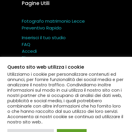
Pagine Utili
Fotografo matrimonio Lecce
Preventivo Rapido
Inserisci il tuo studio
FAQ
Accedi
Blog
Contatti
Questo sito web utilizza i cookie
Utilizziamo i cookie per personalizzare contenuti ed
annunci, per fornire funzionalità dei social media e per
analizzare il nostro traffico. Condividiamo inoltre
informazioni sul modo in cui utilizza il nostro sito con i
nostri partner che si occupano di analisi dei dati web,
Miglior Fotografo – Cartotecnica TI.CI srl © Tutti i
pubblicità e social media, i quali potrebbero
diritti riservati
combinarle con altre informazioni che ha fornito loro
Via Gallo 12 – 73040 Aradeo (Lecce) – P.IVA:
o che hanno raccolto dal suo utilizzo dei loro servizi.
IT
04593130752
Acconsenta ai nostri cookie se continua ad utilizzare il
nostro sito web..
Termini e Condizioni
|
Privacy Policy
|
Cookie
Policy