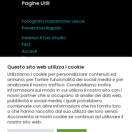
Pagine Utili
Fotografo matrimonio Lecce
Preventivo Rapido
Inserisci il tuo studio
FAQ
Accedi
Blog
Contatti
Questo sito web utilizza i cookie
Utilizziamo i cookie per personalizzare contenuti ed
annunci, per fornire funzionalità dei social media e per
analizzare il nostro traffico. Condividiamo inoltre
informazioni sul modo in cui utilizza il nostro sito con i
nostri partner che si occupano di analisi dei dati web,
Miglior Fotografo – Cartotecnica TI.CI srl © Tutti i
pubblicità e social media, i quali potrebbero
diritti riservati
combinarle con altre informazioni che ha fornito loro
Via Gallo 12 – 73040 Aradeo (Lecce) – P.IVA:
o che hanno raccolto dal suo utilizzo dei loro servizi.
IT
04593130752
Acconsenta ai nostri cookie se continua ad utilizzare il
nostro sito web..
Termini e Condizioni
|
Privacy Policy
|
Cookie
Policy