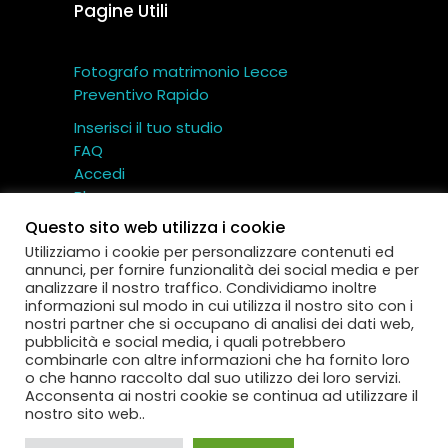
Pagine Utili
Fotografo matrimonio Lecce
Preventivo Rapido
Inserisci il tuo studio
FAQ
Accedi
Blog
Contatti
Questo sito web utilizza i cookie
Utilizziamo i cookie per personalizzare contenuti ed
annunci, per fornire funzionalità dei social media e per
analizzare il nostro traffico. Condividiamo inoltre
informazioni sul modo in cui utilizza il nostro sito con i
nostri partner che si occupano di analisi dei dati web,
Miglior Fotografo – Cartotecnica TI.CI srl © Tutti i
pubblicità e social media, i quali potrebbero
diritti riservati
combinarle con altre informazioni che ha fornito loro
Via Gallo 12 – 73040 Aradeo (Lecce) – P.IVA:
o che hanno raccolto dal suo utilizzo dei loro servizi.
IT
04593130752
Acconsenta ai nostri cookie se continua ad utilizzare il
nostro sito web..
Termini e Condizioni
|
Privacy Policy
|
Cookie
Policy