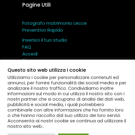
Pagine Utili
Fotografo matrimonio Lecce
Preventivo Rapido
Inserisci il tuo studio
FAQ
Accedi
Blog
Contatti
Questo sito web utilizza i cookie
Utilizziamo i cookie per personalizzare contenuti ed
annunci, per fornire funzionalità dei social media e per
analizzare il nostro traffico. Condividiamo inoltre
informazioni sul modo in cui utilizza il nostro sito con i
nostri partner che si occupano di analisi dei dati web,
Miglior Fotografo – Cartotecnica TI.CI srl © Tutti i
pubblicità e social media, i quali potrebbero
diritti riservati
combinarle con altre informazioni che ha fornito loro
Via Gallo 12 – 73040 Aradeo (Lecce) – P.IVA:
o che hanno raccolto dal suo utilizzo dei loro servizi.
IT
04593130752
Acconsenta ai nostri cookie se continua ad utilizzare il
nostro sito web..
Termini e Condizioni
|
Privacy Policy
|
Cookie
Policy