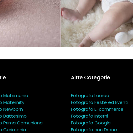
ie
Altre Categorie
o Matrimonio
Fotografo Laurea
o Maternity
Fotografo Feste ed Eventi
o Newborn
Fotografo E-commerce
o Battesimo
Fotografo Interni
o Prima Comunione
Fotografo Google
o Cerimonia
Fotografo con Drone