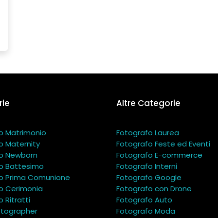
ie
Altre Categorie
o Matrimonio
Fotografo Laurea
o Maternity
Fotografo Feste ed Eventi
o Newborn
Fotografo E-commerce
o Battesimo
Fotografo Interni
o Prima Comunione
Fotografo Google
o Cerimonia
Fotografo con Drone
 Ritratti
Fotografo Auto
tographer
Fotografo Moda