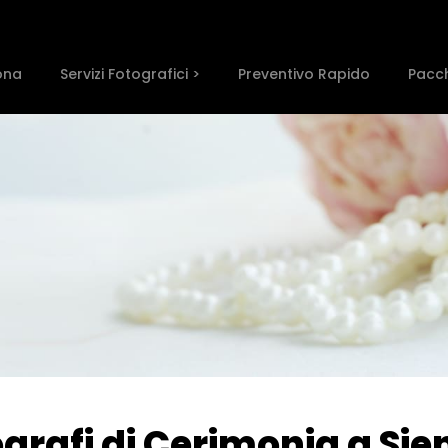
ona
Servizi Fotografici >
Preventivo Rapido
Pacch
tografi di Cerimonia a Sie