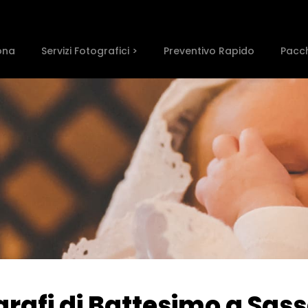
ona
Servizi Fotografici >
Preventivo Rapido
Pacch
ografi di Battesimo a Sass