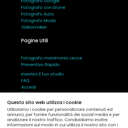
Fotografo Google
Fotografo con Drone
Fotografo Auto
Fotografo Moda
Videomaker
Pagine Utili
Fotografo matrimonio Lecce
Preventivo Rapido
Inserisci il tuo studio
FAQ
Accedi
Blog
Contatti
Questo sito web utilizza i cookie
Utilizziamo i cookie per personalizzare contenuti ed
annunci, per fornire funzionalità dei social media e per
analizzare il nostro traffico. Condividiamo inoltre
informazioni sul modo in cui utilizza il nostro sito con i