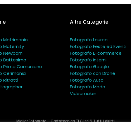
ie
Altre Categorie
o Matrimonio
Fotografo Laurea
o Maternity
Fotografo Feste ed Eventi
o Newborn
Fotografo E-commerce
o Battesimo
Fotografo Interni
o Prima Comunione
Fotografo Google
o Cerimonia
Fotografo con Drone
 Ritratti
Fotografo Auto
tographer
Fotografo Moda
Videomaker
Miglior Fotografo – Cartotecnica TI.CI srl © Tutti i diritti
riservati