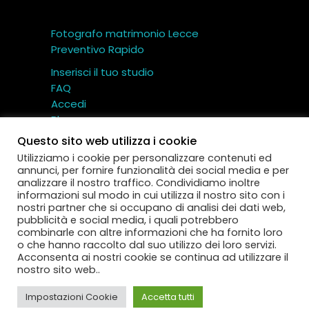
Fotografo matrimonio Lecce
Preventivo Rapido
Inserisci il tuo studio
FAQ
Accedi
Blog
Contatti
Questo sito web utilizza i cookie
Utilizziamo i cookie per personalizzare contenuti ed
annunci, per fornire funzionalità dei social media e per
analizzare il nostro traffico. Condividiamo inoltre
informazioni sul modo in cui utilizza il nostro sito con i
nostri partner che si occupano di analisi dei dati web,
Miglior Fotografo – Cartotecnica TI.CI srl © Tutti i
pubblicità e social media, i quali potrebbero
diritti riservati
combinarle con altre informazioni che ha fornito loro
Via Gallo 12 – 73040 Aradeo (Lecce) – P.IVA:
o che hanno raccolto dal suo utilizzo dei loro servizi.
IT
04593130752
Acconsenta ai nostri cookie se continua ad utilizzare il
nostro sito web..
Termini e Condizioni
|
Privacy Policy
|
Cookie
Policy
Impostazioni Cookie
Accetta tutti
Facebook
–
Instagram